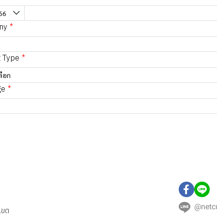
ny
t Type
ลือก
ge
ส่ง
@netc
เขต