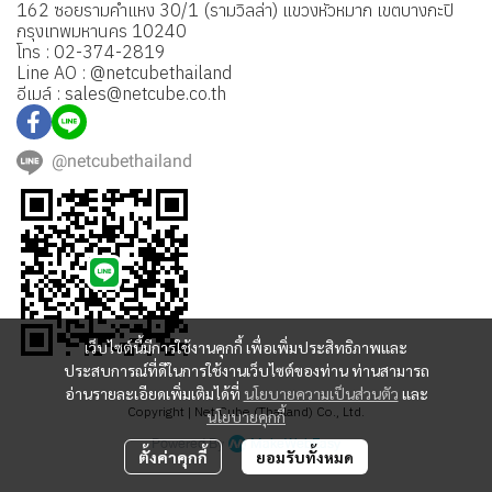
162 ซอยรามคำแหง 30/1 (รามวิลล่า) แขวงหัวหมาก เขตบางกะปิ
กรุงเทพมหานคร 10240
โทร : 02-374-2819
Line AO : @netcubethailand
อีเมล์ : sales@netcube.co.th
@netcubethailand
เว็บไซต์นี้มีการใช้งานคุกกี้ เพื่อเพิ่มประสิทธิภาพและ
ประสบการณ์ที่ดีในการใช้งานเว็บไซต์ของท่าน ท่านสามารถ
อ่านรายละเอียดเพิ่มเติมได้ที่
นโยบายความเป็นส่วนตัว
และ
Copyright | Net Cube (Thailand) Co., Ltd.
นโยบายคุกกี้
Powered By
MakeWebEasy
ตั้งค่าคุกกี้
ยอมรับทั้งหมด